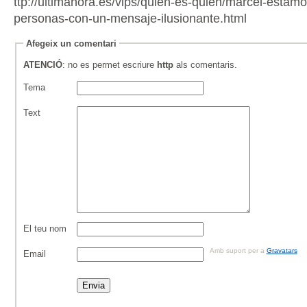
ttp://ultimahora.es/vips/quien-es-quien/marcel-estamo
personas-con-un-mensaje-ilusionante.html
Afegeix un comentari
ATENCIÓ
: no es permet escriure
http
als comentaris.
Tema
Text
El teu nom
Amb suport per a
Gravatars
Email