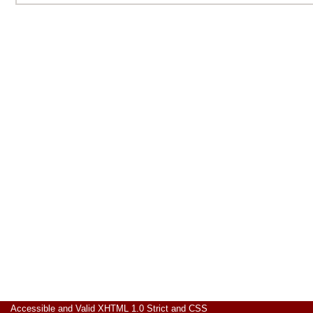
Accessible
and Valid
XHTML 1.0 Strict
and
CSS